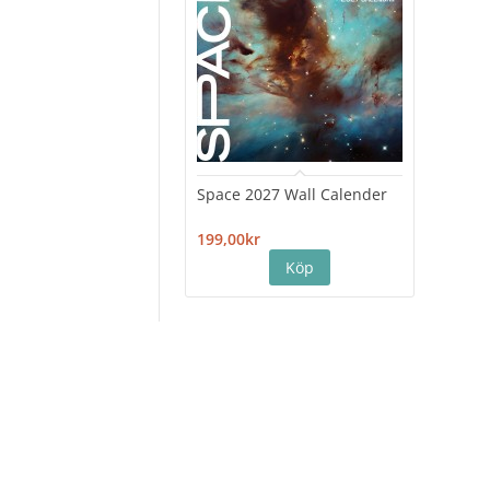
Space 2027 Wall Calender
Hiro
Cale
199,00kr
199,