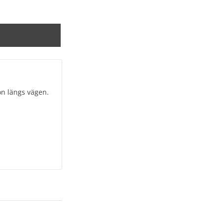
on längs vägen.
rkt material.