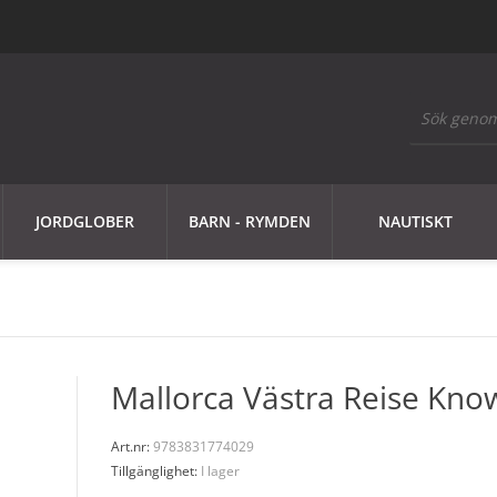
JORDGLOBER
BARN - RYMDEN
NAUTISKT
Mallorca Västra Reise Kn
Art.nr:
9783831774029
Tillgänglighet:
I lager