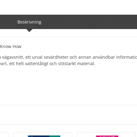
Beskrivning
se Know How
a vägavsnitt, ett urval sevärdheter och annan användbar informati
tryckt på Polyart, ett helt vattentåligt och slitsta