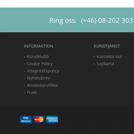
Ring oss:
(+46) 08-202 303
INFORMATION
KUNDTJÄNST
Kundklubb
Kontakta oss
Cookie Policy
Sajtkarta
Integritetspolicy
Nyhetsbrev
Användarvillkor
Frakt