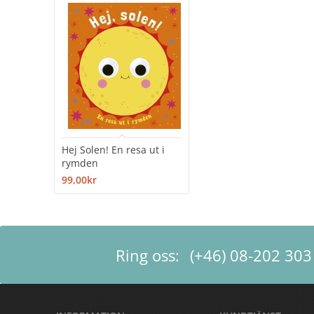
Hej Solen! En resa ut i
rymden
99,00kr
Ring oss:
(+46) 08-202 303