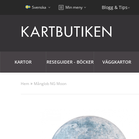
Blogg & Tips
Svenska
Min meny
KARTOR
RESEGUIDER - BÖCKER
VÄGGKARTOR
»
Hem
Månglob NG Moon