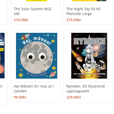
The Solar System NGS
The Night Sky 50-60`
vikt
Planisfär Large
210,00kr
275,00kr
in
Hej Månen! En resa ut i
Rymden: Ett illustrerat
rymden
uppslagsverk
99,00kr
229,00kr