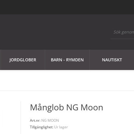
JORDGLOBER
BARN - RYMDEN
NAUTISKT
Månglob NG Moon
Art.nr:
NG MOON
Tillgänglighet:
Ur lager