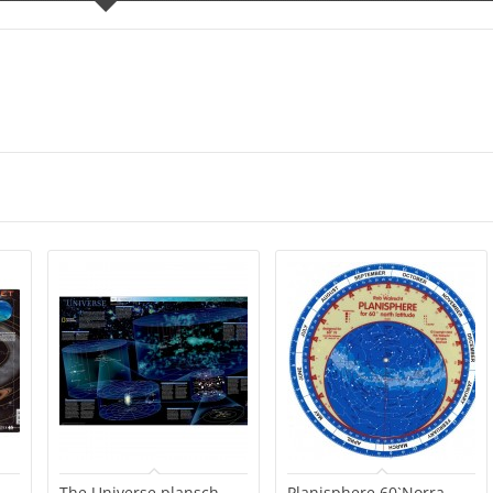
The Universe plansch
Planisphere 60`Norra