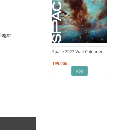
 lager
Space 2027 Wall Calender
Hiro
Cale
199,00kr
199,