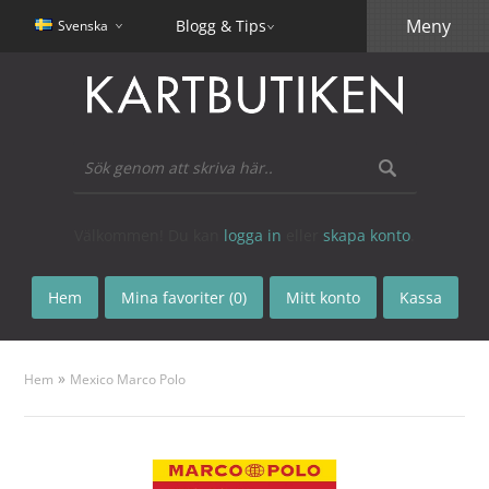
Meny
Blogg & Tips
Svenska
Välkommen! Du kan
logga in
eller
skapa konto
.
Hem
Mina favoriter (0)
Mitt konto
Kassa
»
Hem
Mexico Marco Polo