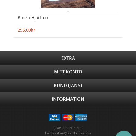
Bricka Hjortron
295,00kr
EXTRA
MITT KONTO
KUNDTJÄNST
INFORMATION
(+46) 08-202 303
kartbutiken@kartbutiken.se