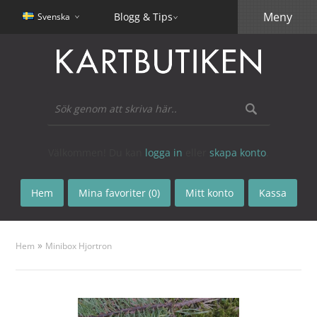
Meny
Blogg & Tips
Svenska
Välkommen! Du kan
logga in
eller
skapa konto
.
Hem
Mina favoriter (0)
Mitt konto
Kassa
»
Hem
Minibox Hjortron