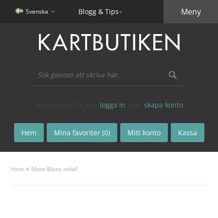
Meny
Blogg & Tips
Svenska
Välkommen! Du kan
logga in
eller
skapa konto
.
Hem
Mina favoriter (0)
Mitt konto
Kassa
»
Hem
Mont Blanc relief