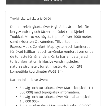
Trekkingkarta i skala 1:100 00
Denna trekkingkarta över High Atlas är perfekt för
bergsvandring och täcker området runt Djebel
Toubkal, Marockos högsta topp på över 4000 meter,
samt skidorten Oukaïmden. Tillverkad med
ExpressMap’s Comfort! Map-system och laminerad
för ökad hållbarhet och användarkomfort även under
de tuffaste förhållanden. Karta har en detaljerad
turistinformation, inklusive vandringsleder,
natursevärdheter, turistinfrastruktur och GPS-
kompatibla koordinater (WGS-84).
Kartan inkluderar även:
En väg- och turistkarta över Marocko (skala 1:1
500 000) med topografisk information.
En väg- och turistkarta över Västsahara (skala
1:3 000 000).
En stadsplan över Marrakech (skala 1:20 000)