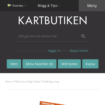
Meny
Blogg & Tips
Svenska
Välkommen! Du kan
logga in
eller
skapa konto
.
Hem
Mina favoriter (0)
Mitt konto
Kassa
»
Hem
Morocco High Atlas Trekking map