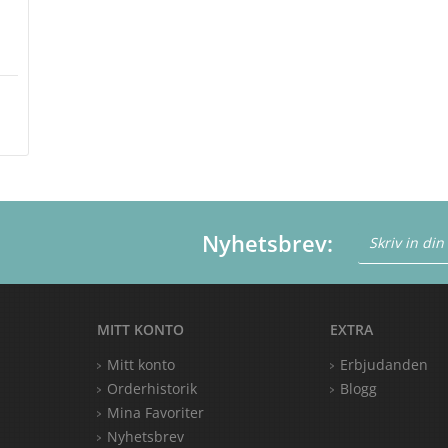
Nyhetsbrev:
MITT KONTO
EXTRA
Mitt konto
Erbjudanden
Orderhistorik
Blogg
Mina Favoriter
Nyhetsbrev