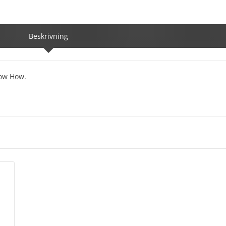
Beskrivning
now How.