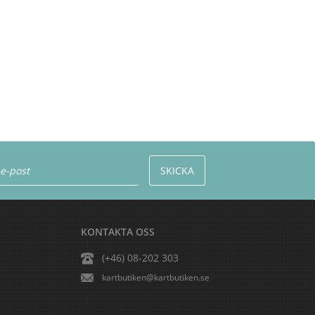
KONTAKTA OSS
(+46) 08-202 303
kartbutiken@kartbutiken.se