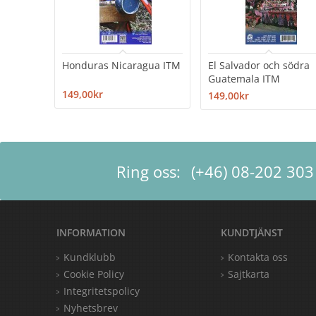
Honduras Nicaragua ITM
El Salvador och södra
Guatemala ITM
149,00kr
149,00kr
Ring oss:
(+46) 08-202 303
INFORMATION
KUNDTJÄNST
Kundklubb
Kontakta oss
Cookie Policy
Sajtkarta
Integritetspolicy
Nyhetsbrev