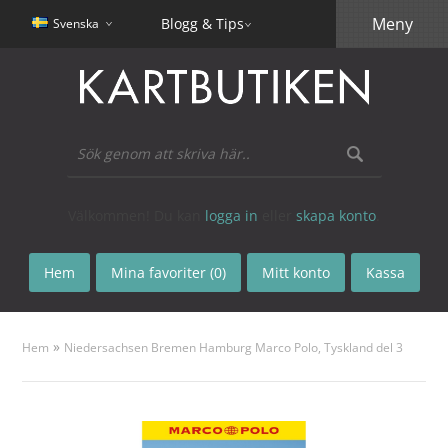
Meny
Blogg & Tips
Svenska
Välkommen! Du kan
logga in
eller
skapa konto
.
Hem
Mina favoriter (0)
Mitt konto
Kassa
»
Hem
Niedersachsen Bremen Hamburg Marco Polo, Tyskland del 3