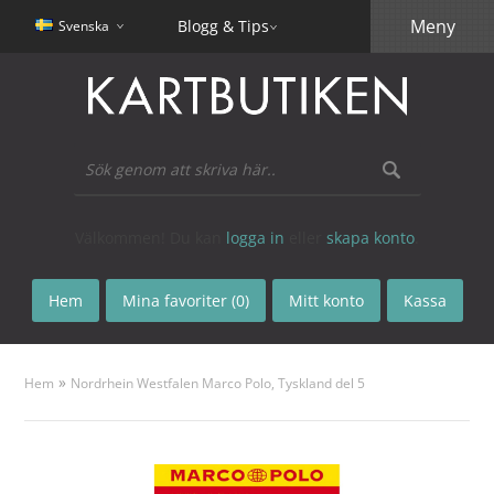
Meny
Blogg & Tips
Svenska
Välkommen! Du kan
logga in
eller
skapa konto
.
Hem
Mina favoriter (0)
Mitt konto
Kassa
»
Hem
Nordrhein Westfalen Marco Polo, Tyskland del 5