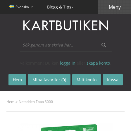
Meny
Blogg & Tips
Svenska
Välkommen! Du kan
logga in
eller
skapa konto
.
Hem
Mina favoriter (0)
Mitt konto
Kassa
»
Hem
Notodden Topo 3000