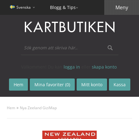
Meny
Blogg & Tips
Svenska
Välkommen! Du kan
logga in
eller
skapa konto
.
Hem
Mina favoriter (0)
Mitt konto
Kassa
»
Hem
Nya Zeeland GiziMap