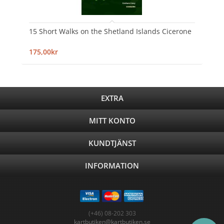
15 Short Walks on the Shetland Islands Cicerone
175,00kr
EXTRA
MITT KONTO
KUNDTJÄNST
INFORMATION
(+46) 08-202 303
kartbutiken@kartbutiken.se