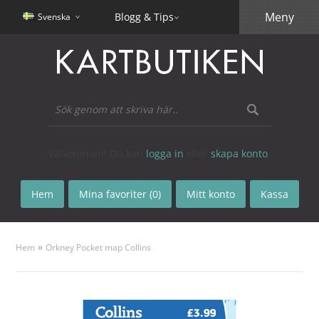
Meny
Blogg & Tips
Svenska
Välkommen! Du kan
logga in
eller
skapa konto
.
Hem
Mina favoriter (0)
Mitt konto
Kassa
»
Hem
Orkney Pocket map Collins