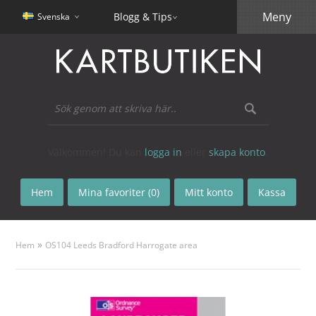
Meny
Blogg & Tips
Svenska
Välkommen! Du kan
logga in
eller
skapa konto
.
Hem
Mina favoriter (0)
Mitt konto
Kassa
»
Hem
OS104 Leeds Bradford Harrogate area