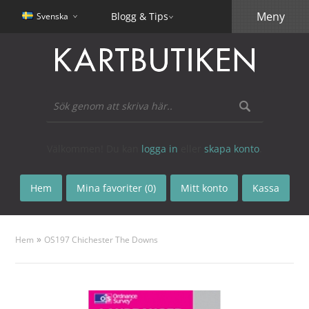
Meny
Blogg & Tips
Svenska
Välkommen! Du kan
logga in
eller
skapa konto
.
Hem
Mina favoriter (0)
Mitt konto
Kassa
»
Hem
OS197 Chichester The Downs