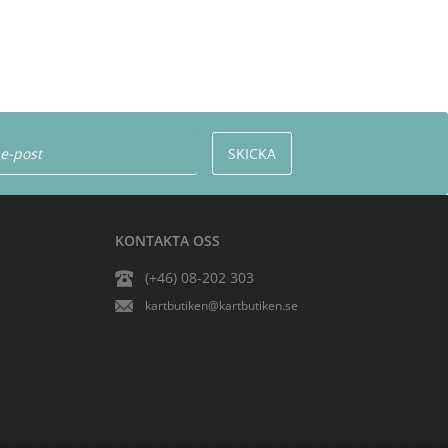
KONTAKTA OSS
(+46) 08-202 303
kartbutiken@kartbutiken.se