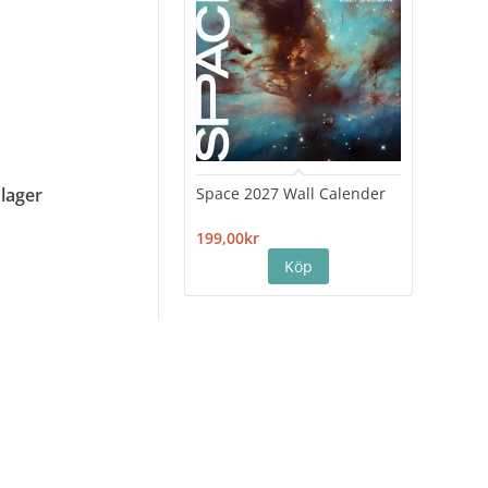
Space 2027 Wall Calender
Hiro
 lager
Cale
199,00kr
199,