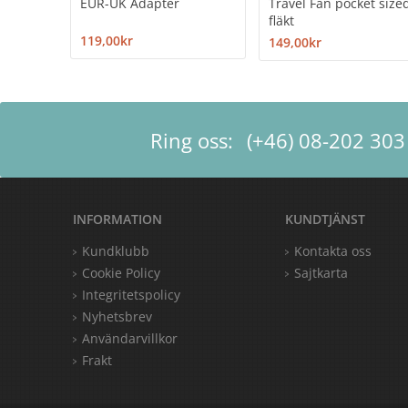
EUR-UK Adapter
Travel Fan pocket sized
fläkt
119,00kr
149,00kr
Ring oss:
(+46) 08-202 303
INFORMATION
KUNDTJÄNST
Kundklubb
Kontakta oss
Cookie Policy
Sajtkarta
Integritetspolicy
Nyhetsbrev
Användarvillkor
Frakt