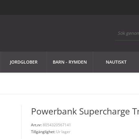
JORDGLOBER
BARN - RYMDEN
NAUTISKT
Powerbank Supercharge Tr
Art.nr:
8054320567141
Tillgänglighet:
Ur lager