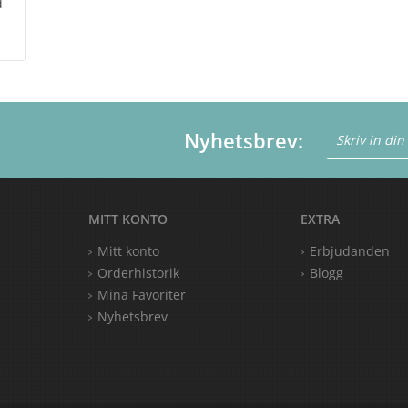
 -
Nyhetsbrev:
MITT KONTO
EXTRA
Mitt konto
Erbjudanden
Orderhistorik
Blogg
Mina Favoriter
Nyhetsbrev