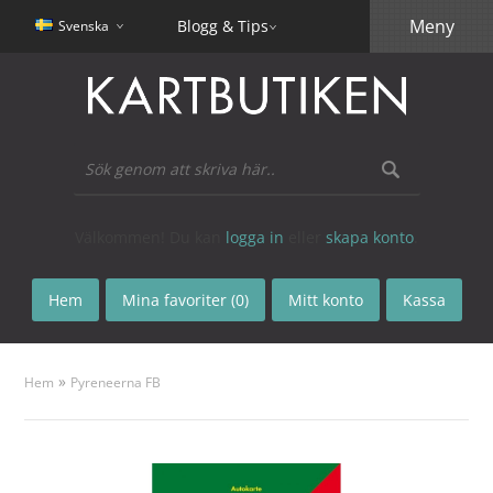
Meny
Blogg & Tips
Svenska
Välkommen! Du kan
logga in
eller
skapa konto
.
Hem
Mina favoriter (0)
Mitt konto
Kassa
»
Hem
Pyreneerna FB