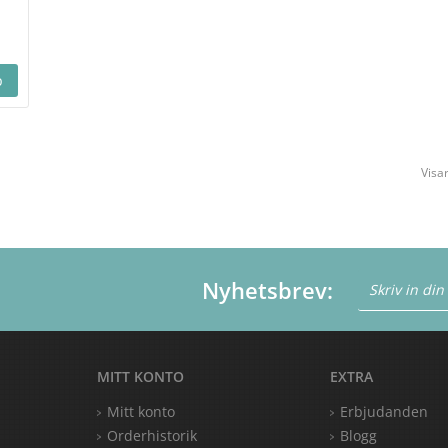
Visar
Nyhetsbrev:
MITT KONTO
EXTRA
Mitt konto
Erbjudanden
Orderhistorik
Blogg