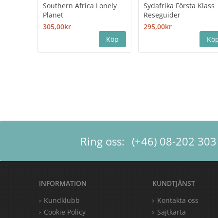
Southern Africa Lonely
Sydafrika Första Klass
Planet
Reseguider
305,00kr
295,00kr
Ring oss:
(+46) 08-202 303
INFORMATION
KUNDTJÄNST
Kundklubb
Kontakta oss
Cookie Policy
Sajtkarta