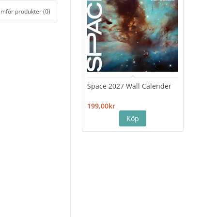
ämför produkter (0)
Space 2027 Wall Calender
Hiro
Cale
199,00kr
199,