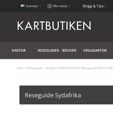
Blogg & Tips
Svenska
Min meny
KARTOR
RESEGUIDER - BÖCKER
VÄGGKARTOR
»
»
»
»
Hem
Reseguider - Böcker
RESEGUIDER
Reseguide Afrika
Re
Reseguide Sydafrika