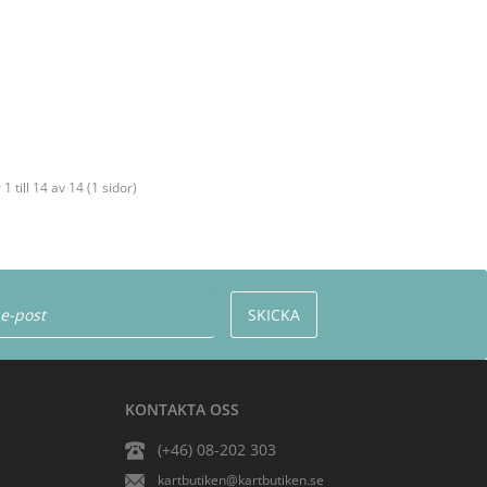
 1 till 14 av 14 (1 sidor)
KONTAKTA OSS
(+46) 08-202 303
kartbutiken@kartbutiken.se