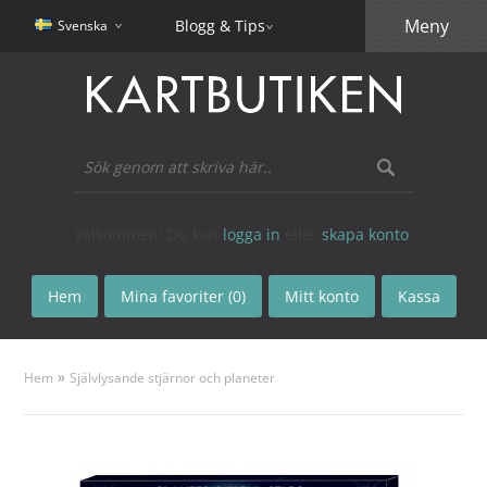
Meny
Blogg & Tips
Svenska
Välkommen! Du kan
logga in
eller
skapa konto
.
Hem
Mina favoriter (0)
Mitt konto
Kassa
»
Hem
Självlysande stjärnor och planeter