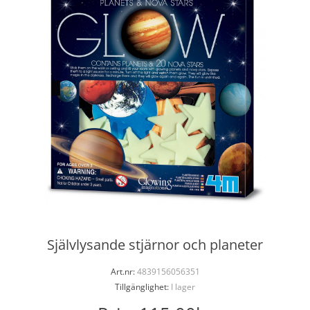
Självlysande stjärnor och planeter
Art.nr:
4839156056351
Tillgänglighet:
I lager