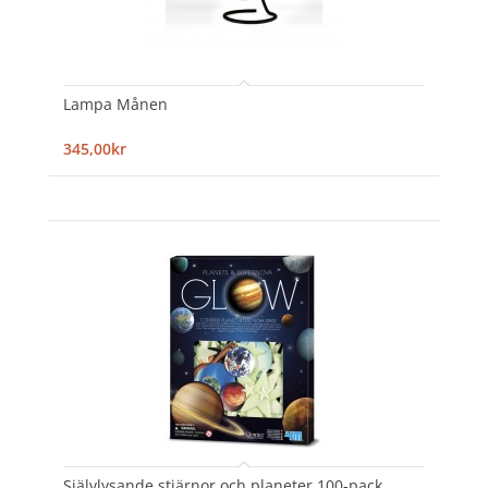
Lampa Månen
345,00kr
Självlysande stjärnor och planeter 100-pack