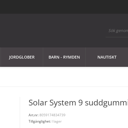
JORDGLOBER
BARN - RYMDEN
NAUTISKT
Solar System 9 suddgumm
Art.nr:
8059174834739
Tillgänglighet:
I lager