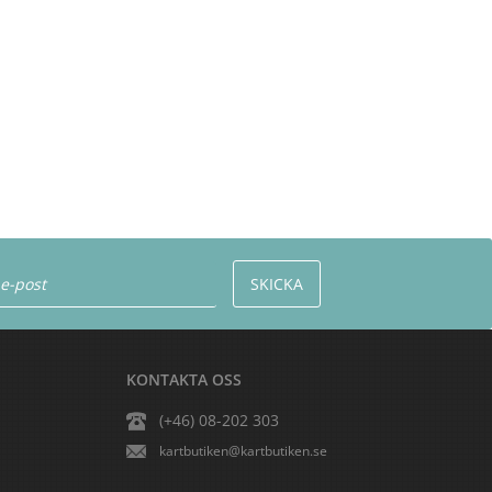
KONTAKTA OSS
(+46) 08-202 303
kartbutiken@kartbutiken.se