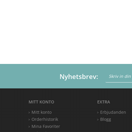
Nyhetsbrev:
MITT KONTO
EXTRA
Mitt konto
Erbjudanden
Orderhistorik
Blogg
Mina Favoriter