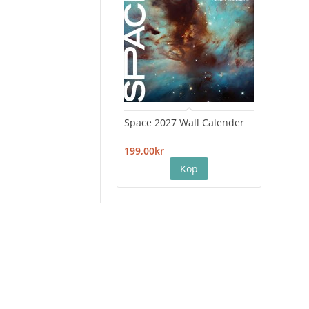
Space 2027 Wall Calender
Hiro
Cale
199,00kr
199,