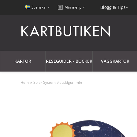
Blogg & Tips
Svenska
Min meny
KARTOR
RESEGUIDER - BÖCKER
VÄGGKARTOR
»
Hem
Solar System 9 suddgummin