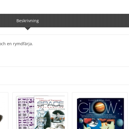
Beskrivning
och en rymdfärja.