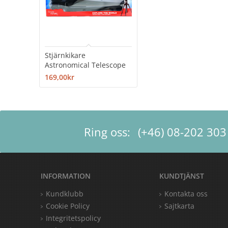
Stjärnkikare
Astronomical Telescope
169,00kr
Ring oss:
(+46) 08-202 303
INFORMATION
KUNDTJÄNST
Kundklubb
Kontakta oss
Cookie Policy
Sajtkarta
Integritetspolicy