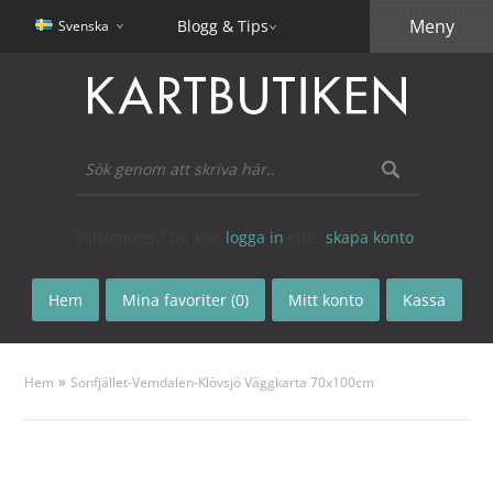
Meny
Blogg & Tips
Svenska
Välkommen! Du kan
logga in
eller
skapa konto
.
Hem
Mina favoriter (0)
Mitt konto
Kassa
»
Hem
Sonfjället-Vemdalen-Klövsjö Väggkarta 70x100cm