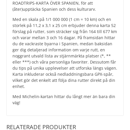
ROADTRIPS-KARTA ÖVER SPANIEN, för att
(åter)upptäcka Spanien och dess kulturarv.
Med en skala på 1/1 000 000 (1 cm = 10 km) och en
storlek på 11,2 x 3,1 x 25 cm erbjuder denna karta 52
förslag på rutter, som sträcker sig från 164 till 677 km
och varar mellan 3 och 16 dagar. På framsidan hittar
du de vackraste byarna i Spanien, medan baksidan
ger dig detaljerad information om varje rutt, en
noggrant utvald lista av stjärnmärkta platser (*, **
eller ***) och våra personliga favoriter. Dessutom får
du tips på unika upplevelser att utforska längs vägen.
Karta inkluderar också nedladdningsbara GPX-spår,
vilket gör det enkelt att följa dina rutter direkt på din
enhet.
Med Michelin-kartan hittar du långt mer än bara din
väg!
RELATERADE PRODUKTER