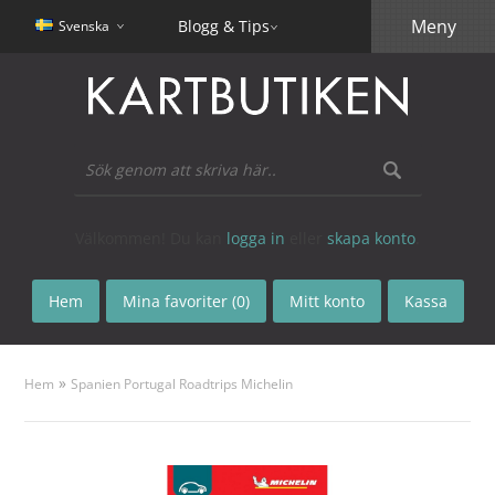
Meny
Blogg & Tips
Svenska
Välkommen! Du kan
logga in
eller
skapa konto
.
Hem
Mina favoriter (0)
Mitt konto
Kassa
»
Hem
Spanien Portugal Roadtrips Michelin