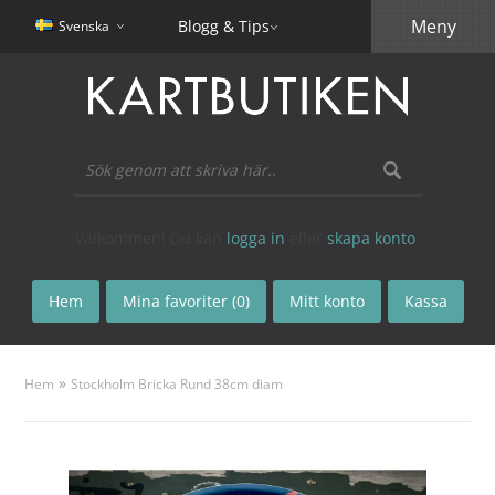
Meny
Blogg & Tips
Svenska
Välkommen! Du kan
logga in
eller
skapa konto
.
Hem
Mina favoriter (0)
Mitt konto
Kassa
»
Hem
Stockholm Bricka Rund 38cm diam