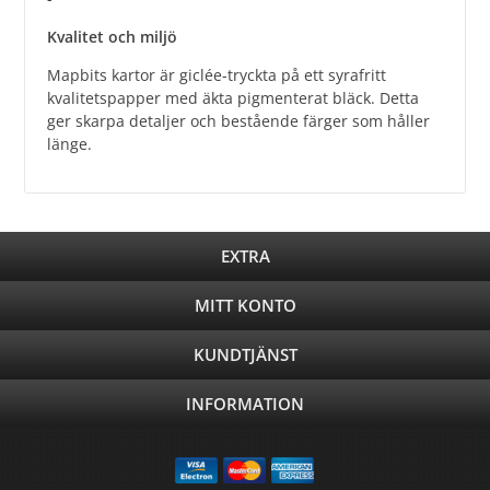
Kvalitet och miljö
Mapbits kartor är giclée-tryckta på ett syrafritt
kvalitetspapper med äkta pigmenterat bläck. Detta
ger skarpa detaljer och bestående färger som håller
länge.
EXTRA
MITT KONTO
KUNDTJÄNST
INFORMATION