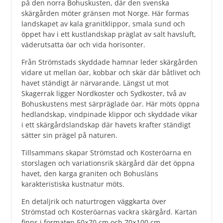
på den norra Bohuskusten, där den svenska
skärgården möter gränsen mot Norge. Här formas
landskapet av kala granitklippor, smala sund och
öppet hav i ett kustlandskap präglat av salt havsluft,
väderutsatta öar och vida horisonter.
Från Strömstads skyddade hamnar leder skärgården
vidare ut mellan öar, kobbar och skär där båtlivet och
havet ständigt är närvarande. Längst ut mot
Skagerrak ligger Nordkoster och Sydkoster, två av
Bohuskustens mest särpräglade öar. Här möts öppna
hedlandskap, vindpinade klippor och skyddade vikar
i ett skärgårdslandskap där havets krafter ständigt
sätter sin prägel på naturen.
Tillsammans skapar Strömstad och Kosteröarna en
storslagen och variationsrik skärgård där det öppna
havet, den karga graniten och Bohusläns
karakteristiska kustnatur möts.
En detaljrik och naturtrogen väggkarta över
Strömstad och Kosteröarnas vackra skärgård. Kartan
finns i formaten 50×70 cm och 70×100 cm.