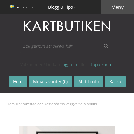
Meny
Blogg & Tips
Svenska
Välkommen! Du kan
logga in
eller
skapa konto
.
Hem
Mina favoriter (0)
Mitt konto
Kassa
»
Hem
Strömstad och Kosteröarna väggkarta Mapbits