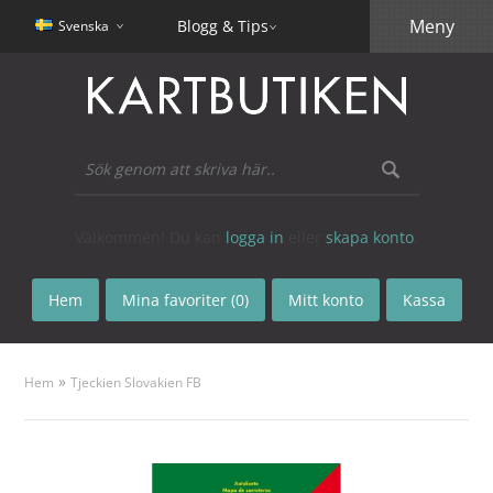
Meny
Blogg & Tips
Svenska
Välkommen! Du kan
logga in
eller
skapa konto
.
Hem
Mina favoriter (0)
Mitt konto
Kassa
»
Hem
Tjeckien Slovakien FB