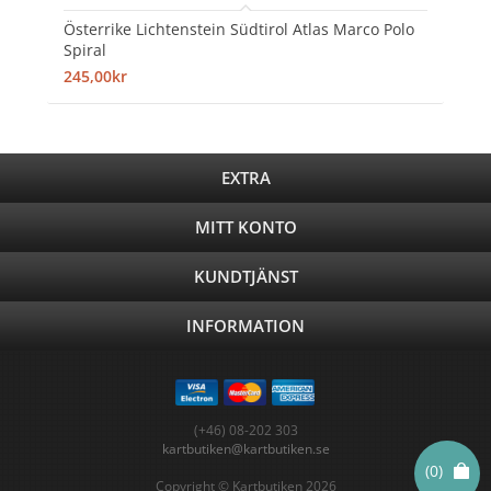
Österrike Lichtenstein Südtirol Atlas Marco Polo
Spiral
245,00kr
EXTRA
MITT KONTO
KUNDTJÄNST
INFORMATION
(+46) 08-202 303
kartbutiken@kartbutiken.se
(0)
Copyright © Kartbutiken 2026