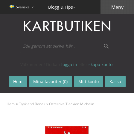
Meny
Blogg & Tips
Svenska
Välkommen! Du kan
logga in
eller
skapa konto
.
Hem
Mina favoriter (0)
Mitt konto
Kassa
»
Hem
Tyskland Benelux Österrike Tjeckien Michelin