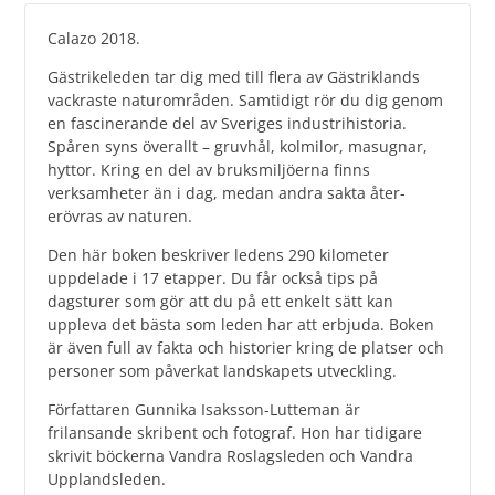
Calazo 2018.
Gästrikeleden tar dig med till flera av Gästriklands
vackraste natur­områden. Samtidigt rör du dig genom
en fascinerande del av Sveriges industrihistoria.
Spåren syns överallt – gruvhål, kolmilor, masugnar,
hyttor. Kring en del av bruksmiljöerna finns
verksamheter än i dag, medan andra sakta åter­
erövras av naturen.
Den här boken beskriver ledens 290 kilometer
uppdelade i 17 etapper. Du får också tips på
dagsturer som gör att du på ett enkelt sätt kan
uppleva det bästa som leden har att erbjuda. Boken
är även full av fakta och historier kring de platser och
personer som påverkat landskapets utveckling.
Författaren Gunnika Isaksson-Lutteman är
frilansande skribent och fotograf. Hon har tidigare
skrivit böckerna Vandra Roslagsleden och Vandra
Upplandsleden.