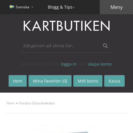
Meny
Blogg & Tips
Svenska
Välkommen! Du kan
logga in
eller
skapa konto
.
Hem
Mina favoriter (0)
Mitt konto
Kassa
»
Hem
Vandra Gästrikeleden