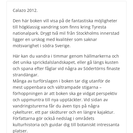
Calazo 2012.
Den här boken vill visa på de fantastiska möjligheter
till högklassig vandring som finns kring Tyresta
nationalpark. Drygt två mil från Stockholms innerstad
ligger en urskog med kvalitéer som saknar
motsvarighet i södra Sverige.
Här kan du vandra i timmar genom hällmarkerna och
det unika sprickdalslandskapet, eller gå längs kusten
och spana efter fåglar vid några av Södertörns finaste
strandängar.
Många av turförslagen i boken tar dig utanför de
mest uppenbara och vältrampade stigarna –
förhoppningen är att boken ska ge vidgat perspektiv
och uppmuntra till nya upptäckter. Vid sidan av
vandringsturerna får du även tips på några
cykelturer, ett par skidturer och en längre kajaktur.
Författarna gör också nedslag i områdets
kulturhistoria och guidar dig till botaniskt intressanta
platser.