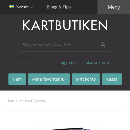
Meny
Blogg & Tips
Svenska
Välkommen! Du kan
logga in
eller
skapa konto
.
Hem
Mina favoriter (0)
Mitt konto
Kassa
»
Hem
Vandra i Tyresta