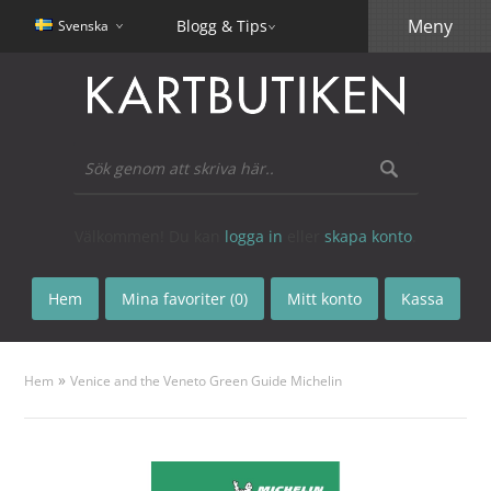
Meny
Blogg & Tips
Svenska
Välkommen! Du kan
logga in
eller
skapa konto
.
Hem
Mina favoriter (0)
Mitt konto
Kassa
»
Hem
Venice and the Veneto Green Guide Michelin