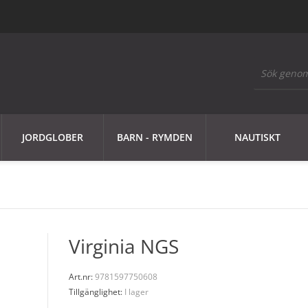
JORDGLOBER
BARN - RYMDEN
NAUTISKT
Virginia NGS
Art.nr:
9781597750608
Tillgänglighet:
I lager