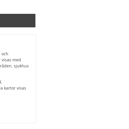
a och
r visas med
mråden, sjukhus
d,
a kartor visas