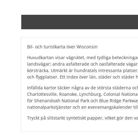
Bil- och turistkarta över Wisconsin
Huvudkartan visar vägnätet, med tydliga beteckningar f
landsvägar; andra asfalterade och oasfalterade väga
körsträcka. Utmärkt är hundratals intressanta platse
och flygplatser. Ett index över län, städer och städer 
Infällda kartor täcker några av de största städerna
Charlottesville, Roanoke, Lynchburg, Colonial Nationa
för Shenandoah National Park och Blue Ridge Parkway
nationalparkstjänster och en evenemangskalender till
Tryckt på slitstarkt syntetiskt papper, vilket gör den v