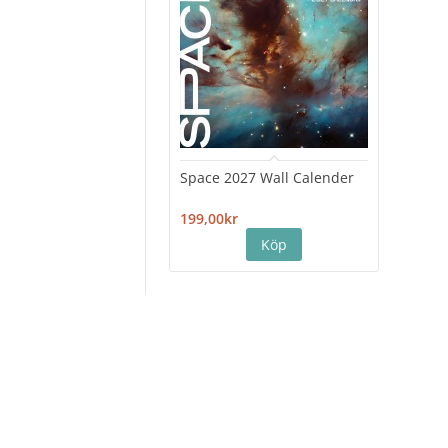
Space 2027 Wall Calender
Hiro
Cale
199,00kr
199,