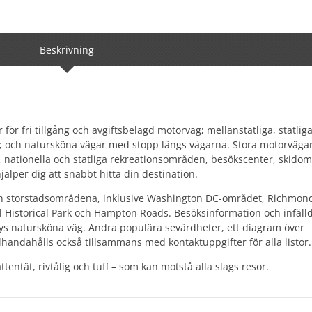
Beskrivning
ör fri tillgång och avgiftsbelagd motorväg; mellanstatliga, statlig
r; och natursköna vägar med stopp längs vägarna. Stora motorväga
r, nationella och statliga rekreationsområden, besökscenter, skido
hjälper dig att snabbt hitta din destination.
 och storstadsområdena, inklusive Washington DC-området, Richmon
l Historical Park och Hampton Roads. Besöksinformation och infälld
s natursköna väg. Andra populära sevärdheter, ett diagram över
handahålls också tillsammans med kontaktuppgifter för alla listor.
attentät, rivtålig och tuff – som kan motstå alla slags resor.