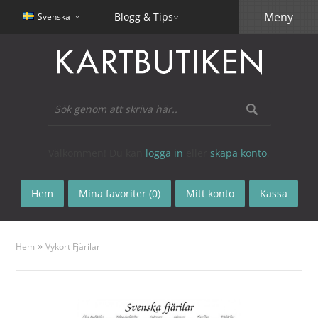
Meny
Blogg & Tips
Svenska
Välkommen! Du kan
logga in
eller
skapa konto
.
Hem
Mina favoriter (0)
Mitt konto
Kassa
»
Hem
Vykort Fjärilar