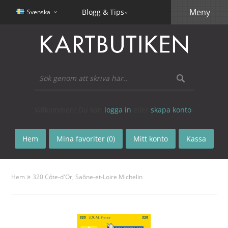
Meny
Blogg & Tips
Svenska
Välkommen! Du kan
logga in
eller
skapa konto
.
Hem
Mina favoriter (0)
Mitt konto
Kassa
»
Hem
320 Côte-d'Or, Saône-et-Loire Michelin