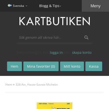
Meny
Blogg & Tips
Svenska
Välkommen! Du kan
logga in
eller
skapa konto
.
Hem
Mina favoriter (0)
Mitt konto
Kassa
»
Hem
328 Ain, Haute-Savoie Michelin