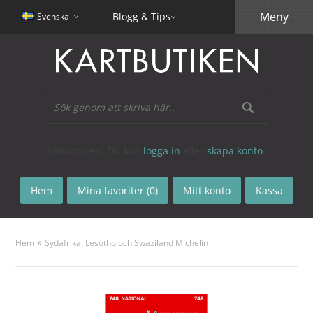
Meny
Blogg & Tips
Svenska
Välkommen! Du kan
logga in
eller
skapa konto
.
Hem
Mina favoriter (0)
Mitt konto
Kassa
»
Hem
Sydafrika, Lesotho och Swaziland Michelin