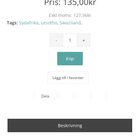
Pris:
135,00kr
Exkl.moms:
127,36kr
Tags:
Sydafrika
,
Lesotho
,
Swaziland
,
Lägg till i favoriter
Dela
Beskrivning