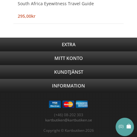
South Africa Eyewitness Travel Guide
295,00kr
EXTRA
MITT KONTO
KUNDTJÄNST
INFORMATION
(+46) 08-202 303
kartbutiken@kartbutiken.se
(0)
Copyright © Kartbutiken 2026