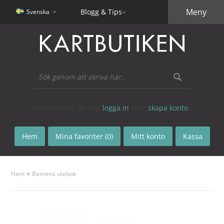
Meny
Blogg & Tips
Svenska
Välkommen! Du kan
logga in
eller
skapa konto
.
Hem
Mina favoriter (0)
Mitt konto
Kassa
»
Hem
Barnens utebok