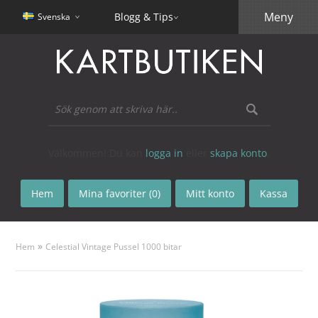
Meny
Blogg & Tips
Svenska
Välkommen! Du kan
logga in
eller
skapa konto
.
Hem
Mina favoriter (0)
Mitt konto
Kassa
»
Hem
Celestial Vintage Pussel 1000 bitar