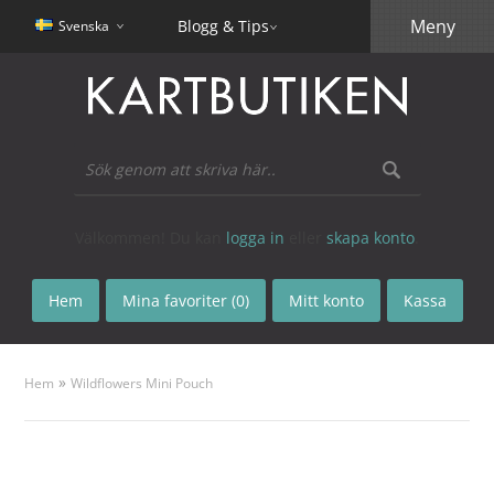
Meny
Blogg & Tips
Svenska
Välkommen! Du kan
logga in
eller
skapa konto
.
Hem
Mina favoriter (0)
Mitt konto
Kassa
»
Hem
Wildflowers Mini Pouch