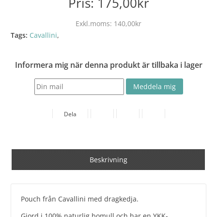
Pris:
175,00kr
Exkl.moms:
140,00kr
Tags:
Cavallini
,
Informera mig när denna produkt är tillbaka i lager
Dela
Beskrivning
Pouch från Cavallini med dragkedja.
Gjord i 100% naturlig bomull och har en YKK-