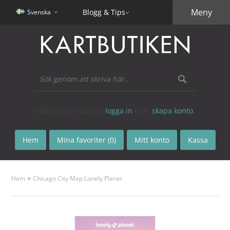
Meny
Blogg & Tips
Svenska
Välkommen! Du kan
logga in
eller
skapa konto
.
Hem
Mina favoriter (0)
Mitt konto
Kassa
»
Hem
Chicago City Map Lonely Planet