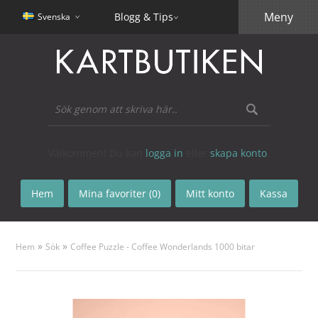
Meny
Blogg & Tips
Svenska
Välkommen! Du kan
logga in
eller
skapa konto
.
Hem
Mina favoriter (0)
Mitt konto
Kassa
»
»
Hem
Sök
Coffee Puzzle - Coffee Wonderlands 1000 bitar