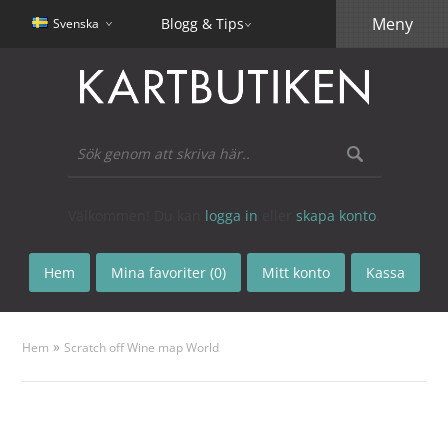
Meny
Blogg & Tips
Svenska
Välkommen! Du kan
logga in
eller
skapa konto
.
Hem
Mina favoriter (0)
Mitt konto
Kassa
»
Hem
Scratch off Wine map World