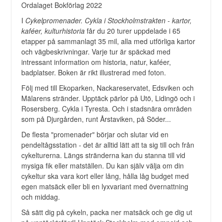
Ordalaget Bokförlag 2022
I
Cykelpromenader. Cykla i Stockholmstrakten - kartor,
kaféer, kulturhistoria
får du 20 turer uppdelade i 65
etapper på sammanlagt 35 mil, alla med utförliga kartor
och vägbeskrivningar. Varje tur är späckad med
intressant information om historia, natur, kaféer,
badplatser. Boken är rikt illustrerad med foton.
Följ med till Ekoparken, Nackareservatet, Edsviken och
Mälarens stränder. Upptäck pärlor på Utö, Lidingö och i
Rosersberg. Cykla i Tyresta. Och i stadsnära områden
som på Djurgården, runt Årstaviken, på Söder...
De flesta "promenader" börjar och slutar vid en
pendeltågsstation - det är alltid lätt att ta sig till och från
cykelturerna. Längs stränderna kan du stanna till vid
mysiga fik eller matställen. Du kan själv välja om din
cykeltur ska vara kort eller lång, hålla låg budget med
egen matsäck eller bli en lyxvariant med övernattning
och middag.
Så sätt dig på cykeln, packa ner matsäck och ge dig ut