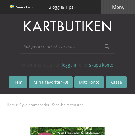
Meny
Blogg & Tips
Svenska
Välkommen! Du kan
logga in
eller
skapa konto
.
Hem
Mina favoriter (0)
Mitt konto
Kassa
»
Hem
Cykelpromenader i Stockholmstrakten