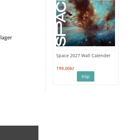
 lager
Space 2027 Wall Calender
Hiro
Cale
199,00kr
199,