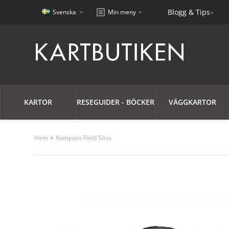
Blogg & Tips
Svenska
Min meny
KARTOR
RESEGUIDER - BÖCKER
VÄGGKARTOR
»
Hem
Kompass Field Silva