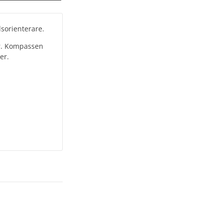
dsorienterare.
or. Kompassen
er.