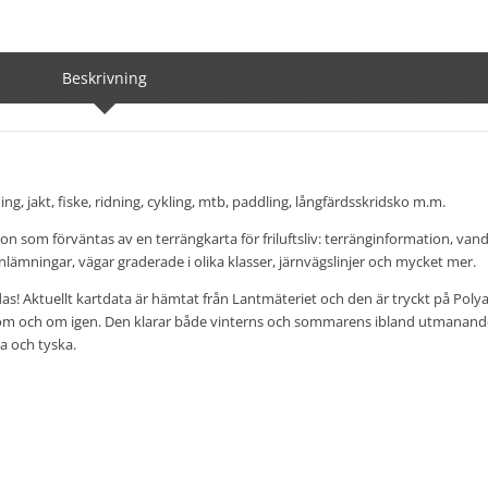
Beskrivning
ning, jakt, fiske, ridning, cykling, mtb, paddling, långfärdsskridsko m.m.
tion som förväntas av en terrängkarta för friluftsliv: terränginformation, van
lämningar, vägar graderade i olika klasser, järnvägslinjer och mycket mer.
das! Aktuellt kartdata är hämtat från Lantmäteriet och den är tryckt på Polya
kas om och om igen. Den klarar både vinterns och sommarens ibland utmanande
a och tyska.