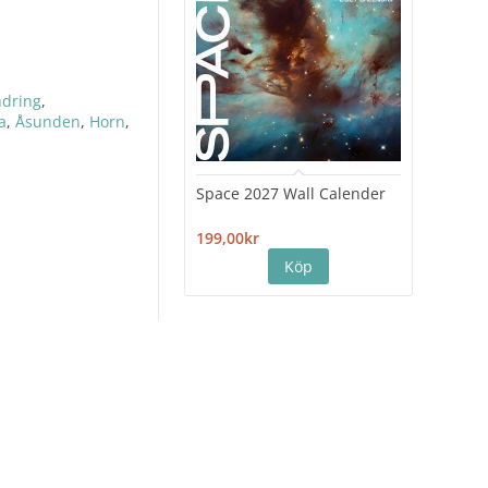
ndring
,
a
,
Åsunden
,
Horn
,
Space 2027 Wall Calender
Hiro
Cale
199,00kr
199,