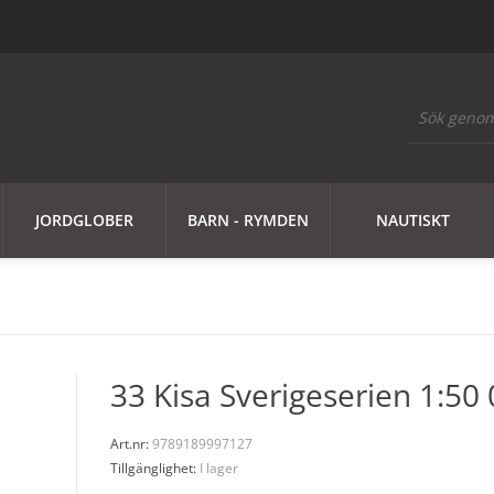
JORDGLOBER
BARN - RYMDEN
NAUTISKT
33 Kisa Sverigeserien 1:50
Art.nr:
9789189997127
Tillgänglighet:
I lager