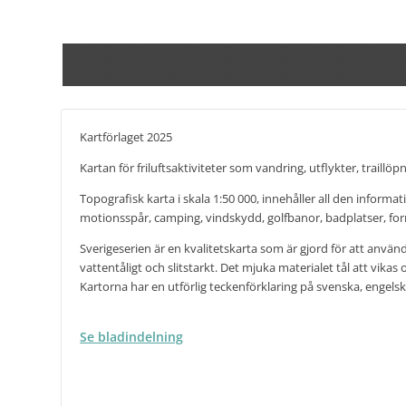
Kartförlaget 2025
Kartan för friluftsaktiviteter som vandring, utflykter, traillöp
Topografisk karta i skala 1:50 000, innehåller all den informa
motionsspår, camping, vindskydd, golfbanor, badplatser, forn
Sverigeserien är en kvalitetskarta som är gjord för att använ
vattentåligt och slitstarkt. Det mjuka materialet tål att vi
Kartorna har en utförlig teckenförklaring på svenska, engelsk
Se bladindelning