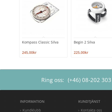
Kompass Classic Silva
Begin 2 Silva
245,00kr
225,00kr
Ring oss:
(+46) 08-202 303
INFORMATION
KUNDTJÄNST
Kundklubb
Kontakta oss