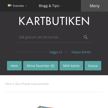
Meny
Blogg & Tips
Svenska
Välkommen! Du kan
logga in
eller
skapa konto
.
Hem
Mina favoriter (0)
Mitt konto
Kassa
»
Hem
Geo Puzzle Latinamerika