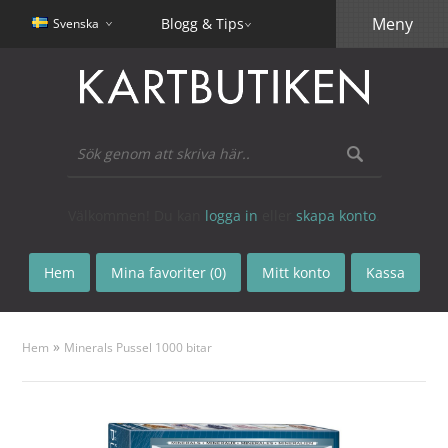
Meny
Blogg & Tips
Svenska
Välkommen! Du kan
logga in
eller
skapa konto
.
Hem
Mina favoriter (0)
Mitt konto
Kassa
»
Hem
Minerals Pussel 1000 bitar