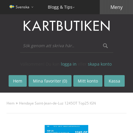
Meny
Blogg & Tips
Svenska
Välkommen! Du kan
logga in
eller
skapa konto
.
Hem
Mina favoriter (0)
Mitt konto
Kassa
»
Hem
Hendaye Saint-Jean-de-Luz 1245OT Top25 IGN