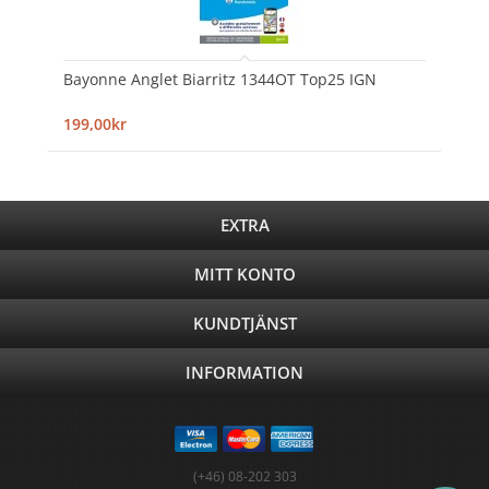
Bayonne Anglet Biarritz 1344OT Top25 IGN
199,00kr
EXTRA
MITT KONTO
KUNDTJÄNST
INFORMATION
(+46) 08-202 303