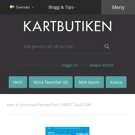
Meny
Blogg & Tips
Svenska
Välkommen! Du kan
logga in
eller
skapa konto
.
Hem
Mina favoriter (0)
Mitt konto
Kassa
»
Hem
Saint-Jean-Pied-de-Port 1346OT Top25 IGN