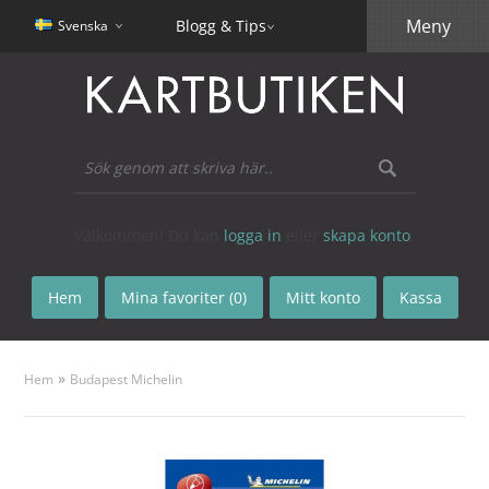
Meny
Blogg & Tips
Svenska
Välkommen! Du kan
logga in
eller
skapa konto
.
Hem
Mina favoriter (0)
Mitt konto
Kassa
»
Hem
Budapest Michelin