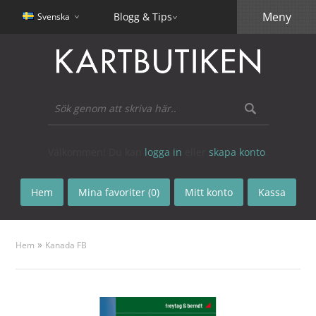
Meny
Blogg & Tips
Svenska
Välkommen! Du kan
logga in
eller
skapa konto
.
Hem
Mina favoriter (0)
Mitt konto
Kassa
»
Hem
Kanada FB