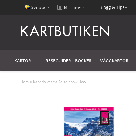
Blogg & Tips
Svenska
Min meny
KARTOR
RESEGUIDER - BÖCKER
VÄGGKARTOR
»
Hem
Kanada västra Reise Know How