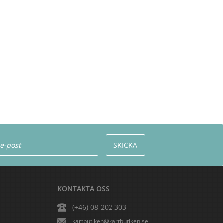
KONTAKTA OSS
(+46) 08-202 303
kartbutiken@kartbutiken.se