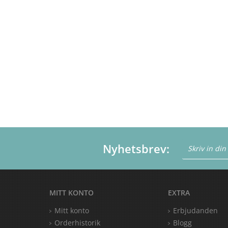
Nyhetsbrev:
MITT KONTO
EXTRA
Mitt konto
Erbjudanden
Orderhistorik
Blogg