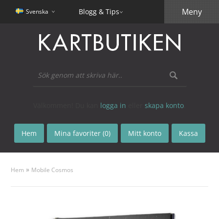
Meny
Blogg & Tips
Svenska
Välkommen! Du kan
logga in
eller
skapa konto
.
Hem
Mina favoriter (0)
Mitt konto
Kassa
»
Hem
Mobile Cosmos